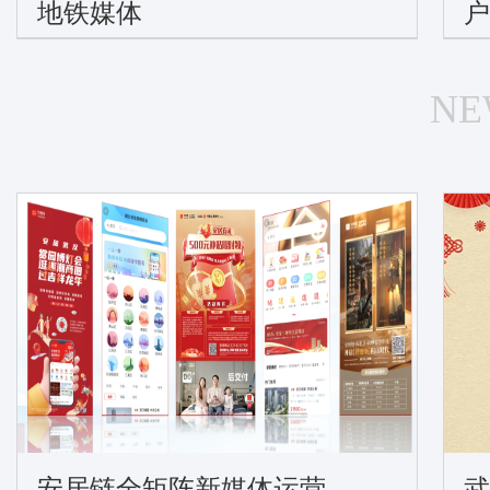
地铁媒体
户
NE
安居链全矩阵新媒体运营